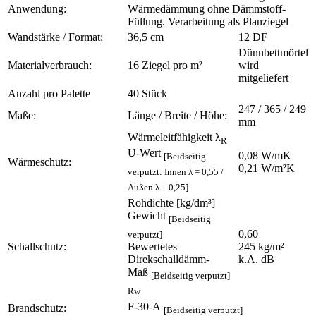
Anwendung:
Wärmedämmung ohne Dämmstoff-
Füllung. Verarbeitung als Planziegel
Wandstärke / Format:
36,5 cm
12 DF
Dünnbettmörtel
Materialverbrauch:
16 Ziegel pro m²
wird
mitgeliefert
Anzahl pro Palette
40 Stück
247 / 365 / 249
Maße:
Länge / Breite / Höhe:
mm
Wärmeleitfähigkeit λ
R
U-Wert
0,08 W/mK
[Beidseitig
Wärmeschutz:
0,21 W/m²K
verputzt: Innen λ = 0,55 /
Außen λ = 0,25]
Rohdichte [kg/dm³]
Gewicht
[Beidseitig
0,60
verputzt]
Schallschutz:
245 kg/m²
Bewertetes
k.A. dB
Direkschalldämm-
Maß
[Beidseitig verputzt]
Rw
F-30-A
Brandschutz:
[Beidseitig verputzt]