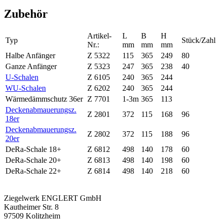
Zubehör
Artikel-
L
B
H
Typ
Stück/Zahl
Nr.:
mm
mm
mm
Halbe Anfänger
Z 5322
115
365
249
80
Ganze Anfänger
Z 5323
247
365
238
40
U-Schalen
Z 6105
240
365
244
WU-Schalen
Z 6202
240
365
244
Wärmedämmschutz 36er
Z 7701
1-3m
365
113
Deckenabmauerungsz.
Z 2801
372
115
168
96
18er
Deckenabmauerungsz.
Z 2802
372
115
188
96
20er
DeRa-Schale 18+
Z 6812
498
140
178
60
DeRa-Schale 20+
Z 6813
498
140
198
60
DeRa-Schale 22+
Z 6814
498
140
218
60
Ziegelwerk ENGLERT GmbH
Kautheimer Str. 8
97509 Kolitzheim